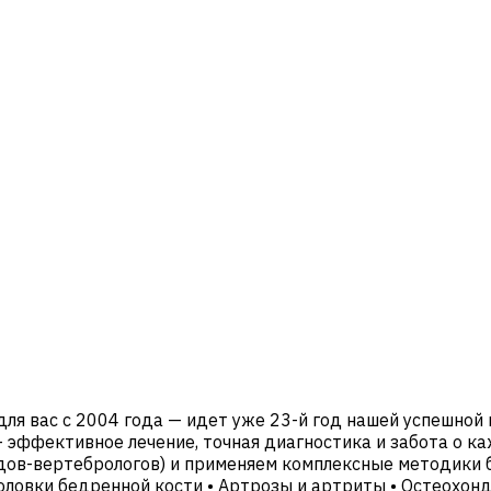
ля вас с 2004 года — идет уже 23-й год нашей успешной
— эффективное лечение, точная диагностика и забота о 
ов-вертебрологов) и применяем комплексные методики б
овки бедренной кости • Артрозы и артриты • Остеохондр