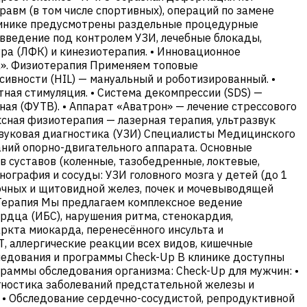
авм (в том числе спортивных), операций по замене
 клинике предусмотрены раздельные процедурные
 введение под контролем УЗИ, лечебные блокады,
ура (ЛФК) и кинезиотерапия. • Инновационное
а». Физиотерапия Применяем топовые
ивности (HIL) — мануальный и роботизированный. •
тная стимуляция. • Система декомпрессии (SDS) —
ая (ФУТВ). • Аппарат «Аватрон» — лечение стрессового
сная физиотерапия — лазерная терапия, ультразвук
звуковая диагностика (УЗИ) Специалисты Медицинского
аний опорно-двигательного аппарата. Основные
в суставов (коленные, тазобедренные, локтевые,
онография и сосуды: УЗИ головного мозга у детей (до 1
лочных и щитовидной желез, почек и мочевыводящей
и Терапия Мы предлагаем комплексное ведение
рдца (ИБС), нарушения ритма, стенокардия,
аркта миокарда, перенесённого инсульта и
Т, аллергические реакции всех видов, кишечные
ледования и программы Check-Up В клинике доступны
раммы обследования организма: Check-Up для мужчин: •
гностика заболеваний предстательной железы и
 • Обследование сердечно-сосудистой, репродуктивной