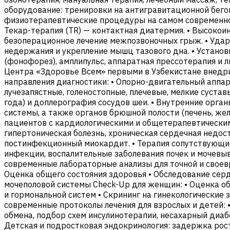
оборудование: тренировки на антигравитационной бего
физиотерапевтические процедуры на самом современном
Текар-терапия (TR) — контактная диатермия. • Высокои
безоперационное лечение межпозвоночных грыж. • Ударн
недержания и укрепление мышц тазового дна. • Установ
(фонофорез), амплипульс, аппаратная прессотерапия и
Центра «Здоровье Всем» первыми в Узбекистане внедри
направления диагностики: • Опорно-двигательный аппара
лучезапястные, голеностопные, плечевые, мелкие суставы
года) и доплерография сосудов шеи. • Внутренние орга
системы, а также органов брюшной полости (печень, же
пациентов с кардиологическими и общетерапевтическими
гипертоническая болезнь, хроническая сердечная недост
постинфекционный миокардит. • Терапия сопутствующих 
инфекции, воспалительные заболевания почек и мочевы
современные лабораторные анализы для точной и своев
Оценка общего состояния здоровья • Обследование сер
мочеполовой системы Check-Up для женщин: • Оценка о
и гормональной систем • Скрининг на гинекологические
современные протоколы лечения для взрослых и детей: •
обмена, подбор схем инсулинотерапии, несахарный диабе
Детская и подростковая эндокринология: задержка рост