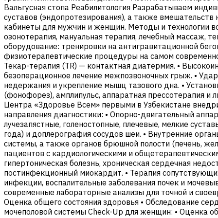
Вальгусная стопа Реабилитология Разрабатываем индив
суставов (эндопротезирования), а также вмешательств
кабинеты для мужчин и женщин. Методы и технологии в
озонотерапия, мануальная терапия, лечебный массаж, те
оборудование: тренировки на антигравитационной бего
физиотерапевтические процедуры на самом современном
Текар-терапия (TR) — контактная диатермия. • Высокои
безоперационное лечение межпозвоночных грыж. • Ударн
недержания и укрепление мышц тазового дна. • Установ
(фонофорез), амплипульс, аппаратная прессотерапия и
Центра «Здоровье Всем» первыми в Узбекистане внедри
направления диагностики: • Опорно-двигательный аппара
лучезапястные, голеностопные, плечевые, мелкие суставы
года) и доплерография сосудов шеи. • Внутренние орга
системы, а также органов брюшной полости (печень, же
пациентов с кардиологическими и общетерапевтическими
гипертоническая болезнь, хроническая сердечная недост
постинфекционный миокардит. • Терапия сопутствующих 
инфекции, воспалительные заболевания почек и мочевы
современные лабораторные анализы для точной и своев
Оценка общего состояния здоровья • Обследование сер
мочеполовой системы Check-Up для женщин: • Оценка о