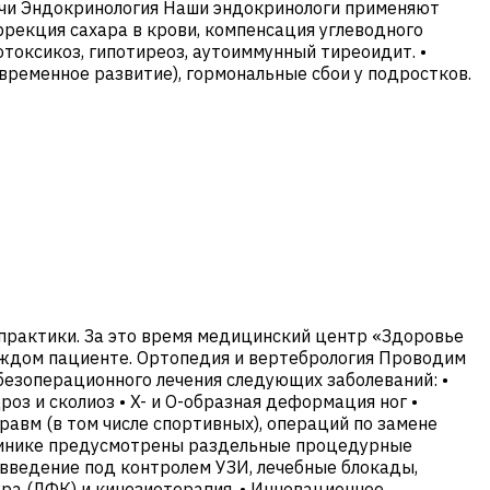
мочи Эндокринология Наши эндокринологи применяют
ррекция сахара в крови, компенсация углеводного
токсикоз, гипотиреоз, аутоиммунный тиреоидит. •
временное развитие), гормональные сбои у подростков.
 практики. За это время медицинский центр «Здоровье
каждом пациенте. Ортопедия и вертебрология Проводим
езоперационного лечения следующих заболеваний: •
оз и сколиоз • X- и O-образная деформация ног •
авм (в том числе спортивных), операций по замене
 клинике предусмотрены раздельные процедурные
 введение под контролем УЗИ, лечебные блокады,
ура (ЛФК) и кинезиотерапия. • Инновационное