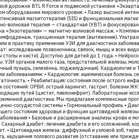
вой дорожке BTL R Force и подвесной установке «Экзарт
 оборудовании мирового уровня: • Лазер высокой интенс
нтенсивная магнитотерапия (SIS) и функциональная магни
о-волновая терапия — стандартная (УВТ) и фокусированн
ка «Экзотерапия» — магнитно-волновой массаж. • Комплек
 лимфодренаж, тракционная терапия (вытяжение). Ультра
ли в практику применение УЗИ для диагностики заболев
т: исследование позвоночника, связок, мышц и всех видо
 стопы и кисти). Доступно для детей до 1 года. • Нейрос
ны: УЗИ органов малого таза, предстательной железы, мо
лчный пузырь, селезёнка, поджелудочная). Кардиология 
 заболеваниями: • Кардиология: ишемическая болезнь се
аточность. • Реабилитация: состояния после острого инф
состояний: ОРВИ, острый ларингит, гастрит, болезни ЖК
водящих путей (цистит, пиелонефрит). Лабораторные исс
ременной диагностики. Мы предлагаем комплексные прог
дечно-сосудистой системы • Гормональный профиль • Диа
бщего состояния здоровья и функции щитовидной железы
 заболевания • Базовые и расширенные анализы крови и 
 Сахарный диабет: лечение диабета и его осложнений, ко
т. • Щитовидная железа: диффузный и узловой зоб, тирео
а, нарушения полового развития (отставание или прежде