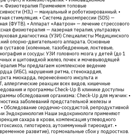
а». Физиотерапия Применяем топовые
ивности (HIL) — мануальный и роботизированный. •
тная стимуляция. • Система декомпрессии (SDS) —
ая (ФУТВ). • Аппарат «Аватрон» — лечение стрессового
сная физиотерапия — лазерная терапия, ультразвук
звуковая диагностика (УЗИ) Специалисты Медицинского
аний опорно-двигательного аппарата. Основные
в суставов (коленные, тазобедренные, локтевые,
онография и сосуды: УЗИ головного мозга у детей (до 1
лочных и щитовидной желез, почек и мочевыводящей
и Терапия Мы предлагаем комплексное ведение
рдца (ИБС), нарушения ритма, стенокардия,
аркта миокарда, перенесённого инсульта и
Т, аллергические реакции всех видов, кишечные
ледования и программы Check-Up В клинике доступны
раммы обследования организма: Check-Up для мужчин: •
гностика заболеваний предстательной железы и
 • Обследование сердечно-сосудистой, репродуктивной
мочи Эндокринология Наши эндокринологи применяют
ррекция сахара в крови, компенсация углеводного
токсикоз, гипотиреоз, аутоиммунный тиреоидит. •
временное развитие), гормональные сбои у подростков.