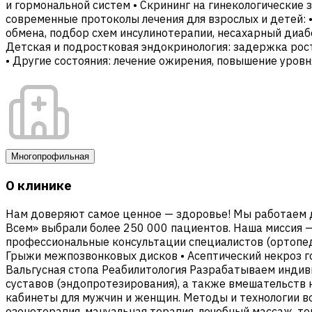
и гормональной систем • Скрининг на гинекологические
современные протоколы лечения для взрослых и детей: •
обмена, подбор схем инсулинотерапии, несахарный диабе
Детская и подростковая эндокринология: задержка рост
• Другие состояния: лечение ожирения, повышение уров
Многопрофильная
О клинике
Нам доверяют самое ценное — здоровье! Мы работаем д
Всем» выбрали более 250 000 пациентов. Наша миссия 
профессиональные консультации специалистов (ортопед
Грыжи межпозвонковых дисков • Асептический некроз гол
Вальгусная стопа Реабилитология Разрабатываем индив
суставов (эндопротезирования), а также вмешательств
кабинеты для мужчин и женщин. Методы и технологии в
озонотерапия, мануальная терапия, лечебный массаж, те