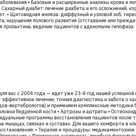
 заболевания • Базовые и расширенные анализы крови и 
 Сахарный диабет: лечение диабета и его осложнений, ко
т. • Щитовидная железа: диффузный и узловой зоб, тирео
а, нарушения полового развития (отставание или прежде
ня пролактина, ведение пациентов с аденомами гипофиза.
ля вас с 2004 года — идет уже 23-й год нашей успешной
— эффективное лечение, точная диагностика и забота о 
ов-вертебрологов) и применяем комплексные методики б
овки бедренной кости • Артрозы и артриты • Остеохондр
идуальные программы восстановления пациентов после тр
 на мышцах, связках и суставах. Для вашего комфорта в
осстановления: • Терапия и процедуры: медикаментозное
йпирование. • Физическая активность: лечебная физкульт