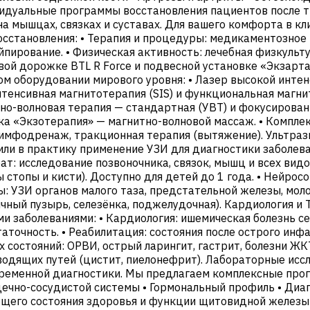
идуальные программы восстановления пациентов после тр
 на мышцах, связках и суставах. Для вашего комфорта в
осстановления: • Терапия и процедуры: медикаментозное
йпирование. • Физическая активность: лечебная физкульт
вой дорожке BTL R Force и подвесной установке «Экзарт
 оборудовании мирового уровня: • Лазер высокой интенс
нтенсивная магнитотерапия (SIS) и функциональная магни
о-волновая терапия — стандартная (УВТ) и фокусированн
ка «Экзотерапия» — магнитно-волновой массаж. • Комплек
 лимфодренаж, тракционная терапия (вытяжение). Ультра
ли в практику применение УЗИ для диагностики заболев
т: исследование позвоночника, связок, мышц и всех видо
 стопы и кисти). Доступно для детей до 1 года. • Нейрос
ны: УЗИ органов малого таза, предстательной железы, мо
лчный пузырь, селезёнка, поджелудочная). Кардиология 
 заболеваниями: • Кардиология: ишемическая болезнь се
аточность. • Реабилитация: состояния после острого инф
состояний: ОРВИ, острый ларингит, гастрит, болезни ЖК
водящих путей (цистит, пиелонефрит). Лабораторные исс
ременной диагностики. Мы предлагаем комплексные прог
дечно-сосудистой системы • Гормональный профиль • Диа
бщего состояния здоровья и функции щитовидной железы