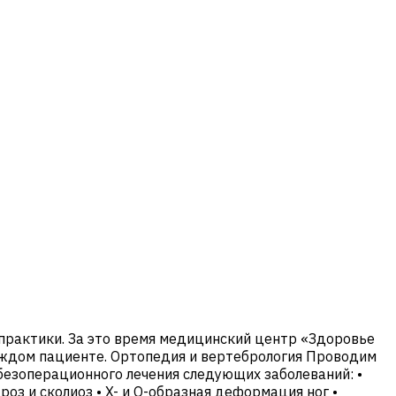
 практики. За это время медицинский центр «Здоровье
каждом пациенте. Ортопедия и вертебрология Проводим
езоперационного лечения следующих заболеваний: •
оз и сколиоз • X- и O-образная деформация ног •