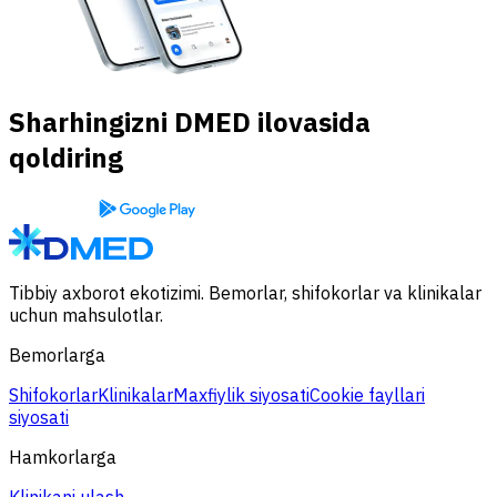
Sharhingizni DMED ilovasida
qoldiring
Tibbiy axborot ekotizimi. Bemorlar, shifokorlar va klinikalar
uchun mahsulotlar.
Bemorlarga
Shifokorlar
Klinikalar
Maxfiylik siyosati
Cookie fayllari
siyosati
Hamkorlarga
Klinikani ulash