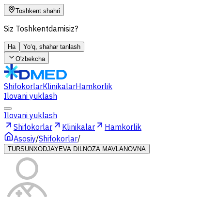
Toshkent shahri
Siz Toshkentdamisiz?
Ha
Yo‘q, shahar tanlash
O'zbekcha
Shifokorlar
Klinikalar
Hamkorlik
Ilovani yuklash
Ilovani yuklash
Shifokorlar
Klinikalar
Hamkorlik
Asosiy
/
Shifokorlar
/
TURSUNXODJAYEVA DILNOZA MAVLANOVNA