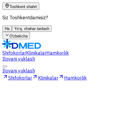
Toshkent shahri
Siz Toshkentdamisiz?
Ha
Yo‘q, shahar tanlash
O'zbekcha
Shifokorlar
Klinikalar
Hamkorlik
Ilovani yuklash
Ilovani yuklash
Shifokorlar
Klinikalar
Hamkorlik