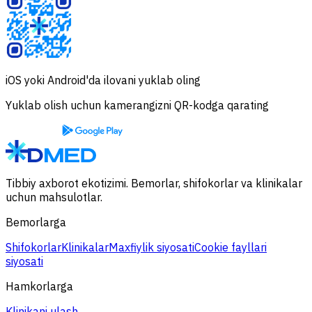
iOS yoki Android'da ilovani yuklab oling
Yuklab olish uchun kamerangizni QR-kodga qarating
Tibbiy axborot ekotizimi. Bemorlar, shifokorlar va klinikalar
uchun mahsulotlar.
Bemorlarga
Shifokorlar
Klinikalar
Maxfiylik siyosati
Cookie fayllari
siyosati
Hamkorlarga
Klinikani ulash