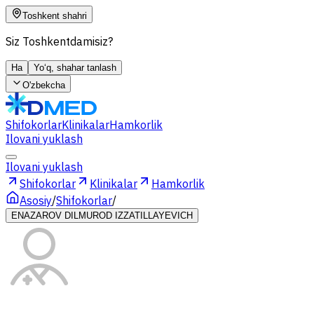
Toshkent shahri
Siz Toshkentdamisiz?
Ha
Yo‘q, shahar tanlash
O'zbekcha
Shifokorlar
Klinikalar
Hamkorlik
Ilovani yuklash
Ilovani yuklash
Shifokorlar
Klinikalar
Hamkorlik
Asosiy
/
Shifokorlar
/
ENAZAROV DILMUROD IZZATILLAYEVICH