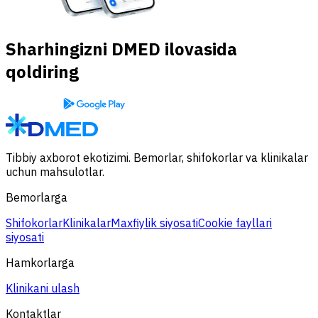
Sharhingizni DMED ilovasida
qoldiring
Tibbiy axborot ekotizimi. Bemorlar, shifokorlar va klinikalar
uchun mahsulotlar.
Bemorlarga
Shifokorlar
Klinikalar
Maxfiylik siyosati
Cookie fayllari
siyosati
Hamkorlarga
Klinikani ulash
Kontaktlar